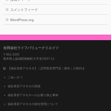
コメントフィード
WordPress.org
合同会社ライフバリュークリエイツ
〒861-3205
熊本県上益城郡御船町大字滝川937-11
【福祉美容アネモネ】｜訪問美容専門店｜熊本｜介助付き
ごあいさつ
福祉美容アネモネの実績
福祉美容アネモネへのお乗り換え事例
福祉美容アネモネの衛生管理について