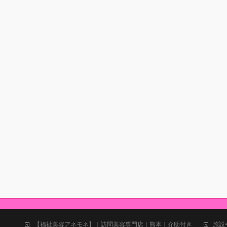
【福祉美容アネモネ】｜訪問美容専門店｜熊本｜介助付き
施設