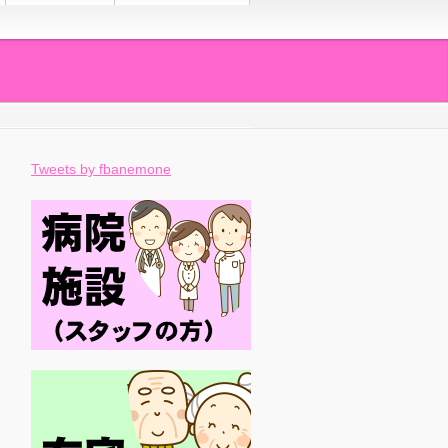
Tweets by fbanemone