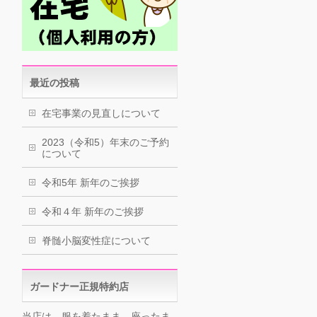
最近の投稿
在宅事業の見直しについて
2023（令和5）年末のご予約
について
令和5年 新年のご挨拶
令和４年 新年のご挨拶
脊髄小脳変性症について
ガードナー正規特約店
当店は、服を着たまま、座ったま