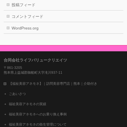
投稿フィード
コメントフィード
WordPress.org
合同会社ライフバリュークリエイツ
〒861-3205
熊本県上益城郡御船町大字滝川937-11
【福祉美容アネモネ】｜訪問美容専門店｜熊本｜介助付き
ごあいさつ
福祉美容アネモネの実績
福祉美容アネモネへのお乗り換え事例
福祉美容アネモネの衛生管理について