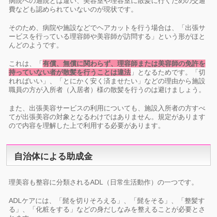
病院への通院とは違い、美容室や理容室に散髪に行くための交通
費なども認められていないのが現状です。
そのため、病院や施設などでヘアカットを行う場合は、「出張サ
ービスを行っている理容師や美容師が訪問する」という形がほと
んどのようです。
これは、「
有償、無償に関わらず、理容師または美容師の免許を
持っていない者が散髪を行うことは違法
」となるためです。「切
れればいい」、「とにかく安く済ませたい」などの理由から施設
職員の方が入所者（入居者）様の散髪を行うのは避けましょう。
また、出張美容サービスの利用についても、施設入所者の方すべ
てが出張美容の対象となるわけではありません。規定があります
ので内容を理解した上で利用する必要があります。
自治体による助成金
理美容も整容に分類されるADL（日常生活動作）の一つです。
ADLケアには、「髭を切りそろえる」、「髭をそる」、「整髪す
る」、「化粧をする」などの身だしなみを整えることが必要とさ