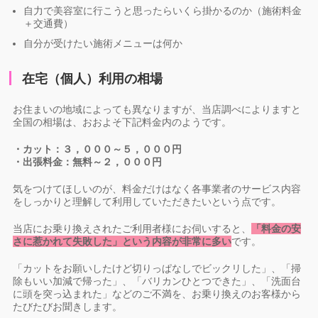
自力で美容室に行こうと思ったらいくら掛かるのか（施術料金
＋交通費）
自分が受けたい施術メニューは何か
在宅（個人）利用の相場
お住まいの地域によっても異なりますが、当店調べによりますと
全国の相場は、おおよそ下記料金内のようです。
・カット：３，０００～５，０００円
・出張料金：無料～２，０００円
気をつけてほしいのが、料金だけはなく各事業者のサービス内容
をしっかりと理解して利用していただきたいという点です。
当店にお乗り換えされたご利用者様にお伺いすると、
「料金の安
さに惹かれて失敗した」という内容が非常に多い
です。
「カットをお願いしたけど切りっぱなしでビックリした」、「掃
除もいい加減で帰った」、「バリカンひとつできた」、「洗面台
に頭を突っ込まれた」などのご不満を、お乗り換えのお客様から
たびたびお聞きします。