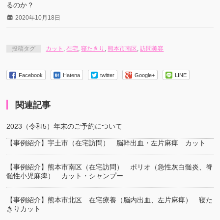
るのか？
2020年10月18日
投稿タグ
カット
,
在宅
,
寝たきり
,
熊本市南区
,
訪問美容
Facebook
Hatena
twitter
Google+
LINE
関連記事
2023（令和5）年末のご予約について
【事例紹介】宇土市（在宅訪問） 脳幹出血・左片麻痺 カット
【事例紹介】熊本市南区（在宅訪問） ポリオ（急性灰白髄炎、脊
髄性小児麻痺） カット・シャンプー
【事例紹介】熊本市北区 在宅療養（脳内出血、左片麻痺） 寝た
きりカット