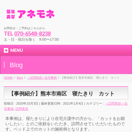
お問合せ・ご予約はこちらから
TEL
070-6548-8238
土・日・祝日を除く 9:00〜17:00
MENU
Blog
HOME
»
Blog
»
＜訪問美容＞在宅事例
»
【事例紹介】熊本市南区 寝たきり カット
【事例紹介】熊本市南区 寝たきり カット
投稿日 : 2020年10月3日
最終更新日時 : 2021年1月4日
カテゴリー :
＜訪問美容＞在
宅事例
,
訪問美容
本事例は、寝たきりにより在宅介護中の方から、「カットをお願
いしたい」とのご依頼をいただき、訪問させていただいたもので
す。ベッド上でのカットの施術例となります。