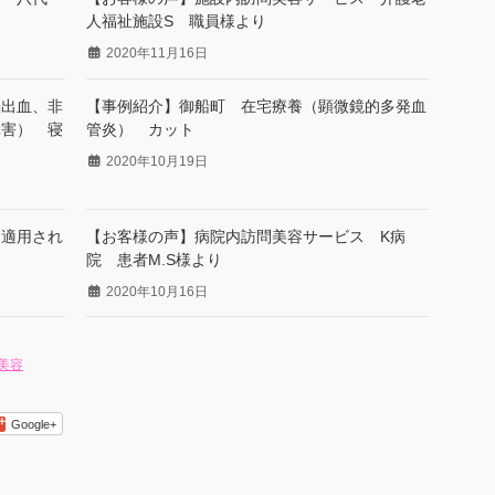
人福祉施設S 職員様より
2020年11月16日
脳出血、非
【事例紹介】御船町 在宅療養（顕微鏡的多発血
障害） 寝
管炎） カット
2020年10月19日
は適用され
【お客様の声】病院内訪問美容サービス K病
院 患者M.S様より
2020年10月16日
美容
Google+