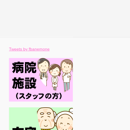
Tweets by fbanemone