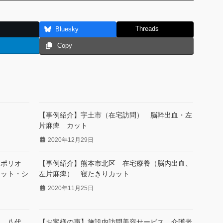
Threads
Bluesky
Copy
【事例紹介】宇土市（在宅訪問） 脳幹出血・左
片麻痺 カット
2020年12月29日
 ポリオ
【事例紹介】熊本市北区 在宅療養（脳内出血、
カット・シ
左片麻痺） 寝たきりカット
2020年11月25日
ス 八代
【お客様の声】施設内訪問美容サービス 介護老