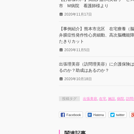
市 M病院 看護師様より
2020年11月17日
【事例紹介】熊本市北区 在宅療養（
弁膜症性発作性心房細動、高次脳機能
たきりカット
2020年11月5日
出張理美容（訪問理美容）に介護保険
るのか？助成はあるのか？
2020年10月18日
投稿タグ
出張美容
,
在宅
,
施設
,
病院
,
訪問
Facebook
Hatena
twitter
関連記事