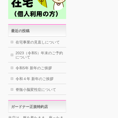
最近の投稿
在宅事業の見直しについて
2023（令和5）年末のご予約
について
令和5年 新年のご挨拶
令和４年 新年のご挨拶
脊髄小脳変性症について
ガードナー正規特約店
当店は、服を着たまま、座ったま